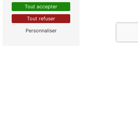
Tout accepter
Tout refuser
Personnaliser
Adresse
74210 Faverges-Seythenex
Téléphone